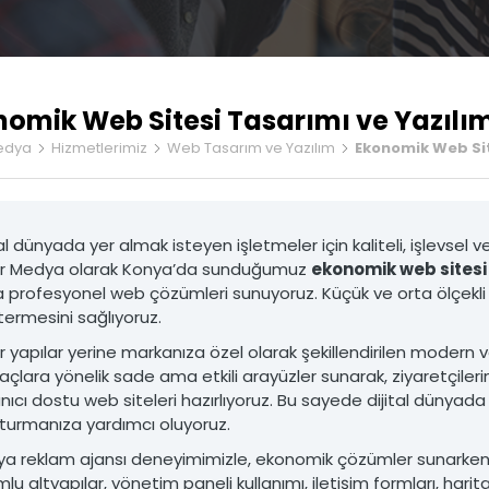
Ürün Fotoğrafçılığı
Stand Tasarımı
nomik Web Sitesi Tasarımı ve Yazılı
edya
Hizmetlerimiz
Web Tasarım ve Yazılım
Ekonomik Web Sit
tal dünyada yer almak isteyen işletmeler için kaliteli, işlevsel
r Medya olarak Konya’da sunduğumuz
ekonomik web sitesi
arım ve Yazılım
Prodüksiyon Hizmetleri
profesyonel web çözümleri sunuyoruz. Küçük ve orta ölçekli işle
b Sitesi Tasarımı ve Yazılım
• Ürün Fotoğrafçılığı
ermesini sağlıyoruz.
k Web Sitesi Tasarımı ve Yazılım
• Tanıtım Filmi Üretimi
ve Hosting Hizmetleri
• Fuar ve Etkinlik Çekimleri
r yapılar yerine markanıza özel olarak şekillendirilen modern 
 Paneli Entegrasyonu
• Drone ile Hava Çekimleri
yaçlara yönelik sade ama etkili arayüzler sunarak, ziyaretçilerin
umlu Kodlama
• Stüdyo Çekimleri
anıcı dostu web siteleri hazırlıyoruz. Bu sayede dijital dünyada il
enlik Hizmetleri
• Kurgu ve Montaj Hizmetleri
turmanıza yardımcı oluyoruz.
ıM VE YAZıLıM
PRODüKSIYON HIZMETLERI
a reklam ajansı deneyimimizle, ekonomik çözümler sunarken 
lu altyapılar, yönetim paneli kullanımı, iletişim formları, hari