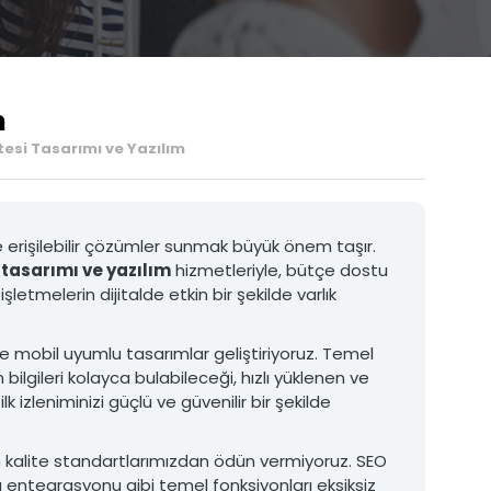
3D Ürün Görselleştirme ve Animasyon
Medya Prodüksiyon
m
esi Tasarımı ve Yazılım
 ve erişilebilir çözümler sunmak büyük önem taşır.
 tasarımı ve yazılım
hizmetleriyle, bütçe dostu
Matbaa ve Baskı Hizmetleri
tmelerin dijitalde etkin bir şekilde varlık
• Katalog Baskıları
• Broşür ve Menü Baskıları
• Kutu ve Ambalaj Baskıları
ve mobil uyumlu tasarımlar geliştiriyoruz. Temel
• Promosyon Ürün Baskıları
 bilgileri kolayca bulabileceği, hızlı yüklenen ve
• Kartvizit ve Evrak Baskıları
k izleniminizi güçlü ve güvenilir bir şekilde
• Etiket ve Sticker Baskıları
MATBAA VE BASKı HIZMETLERI
kalite standartlarımızdan ödün vermiyoruz. SEO
ta entegrasyonu gibi temel fonksiyonları eksiksiz