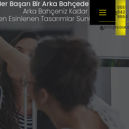
er Başarı Bir Arka Bahçede Başlar
0551
Arka Bahçeniz Kadar Yakınız,
942
9664
en Esinlenen Tasarımlar Sunuyoruz"
info@cour.
Ekonomik Web Sitesi