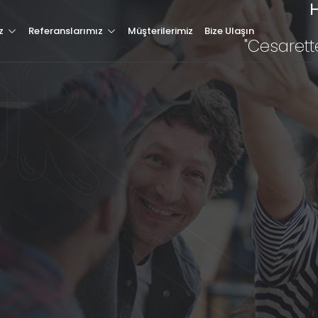
H
Hakkımızda
z
Referanslarımız
Müşterilerimiz
Bize Ulaşın
"Cesarett
Hizmetlerimiz
Müşterilerimiz
Referanslarımız
Tüm Referanslarımız
Blog & Haber
letişim
Özel Web Sitesi