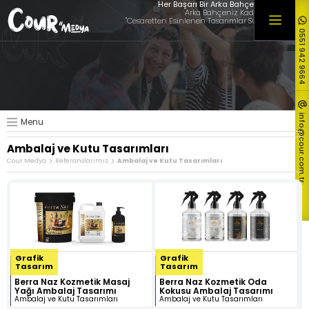
×
Her Başarı Bir Arka Bahçede Başlar
Arka Bahçeniz Kadar Yakınız,
"Cesaretten Esinlenen Tasarımlar Sunuyoruz"
0551 942 9664
Hakkımızda
Hizmetlerimiz
Müşterilerimiz
Referanslarımız
info@cour.com.tr
Menu
Tüm Referanslarımız
Ambalaj ve Kutu Tasarımları
Blog & Haber
Cour Medya
Referanslarımız
Ambalaj ve Kutu Tasarımları
İletişim
Grafik
Grafik
Tasarım
Tasarım
Berra Naz Kozmetik Masaj
Berra Naz Kozmetik Oda
Yağı Ambalaj Tasarımı
Kokusu Ambalaj Tasarımı
Logo ve
Özel Web
Ekonomik
Ambalaj ve Kutu Tasarımları
Ambalaj ve Kutu Tasarımları
Kurumsal
Sitesi
Web Sitesi