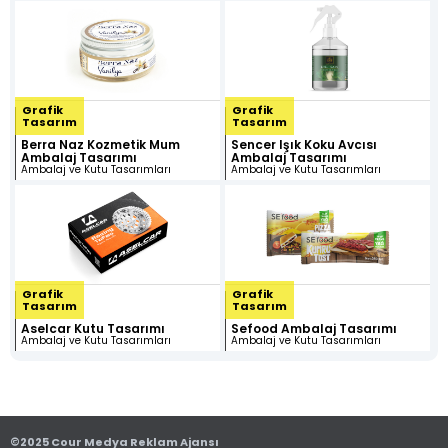
Kimlik
Katalog
Ürün
3D Ürün
Tasarımı
Fotoğrafçılığı
Görselleştirme
ve
Animasyon
Grafik
Grafik
Tasarım
Tasarım
Berra Naz Kozmetik Mum
Sencer Işık Koku Avcısı
Ambalaj Tasarımı
Ambalaj Tasarımı
Ambalaj ve
Stand
Medya
Ambalaj ve Kutu Tasarımları
Ambalaj ve Kutu Tasarımları
Kutu
Tasarımı
Prodüksiyon
Tasarımları
Grafik
Grafik
Tasarım
Tasarım
Aselcar Kutu Tasarımı
Sefood Ambalaj Tasarımı
Ambalaj ve Kutu Tasarımları
Ambalaj ve Kutu Tasarımları
©2025 Cour Medya Reklam Ajansı