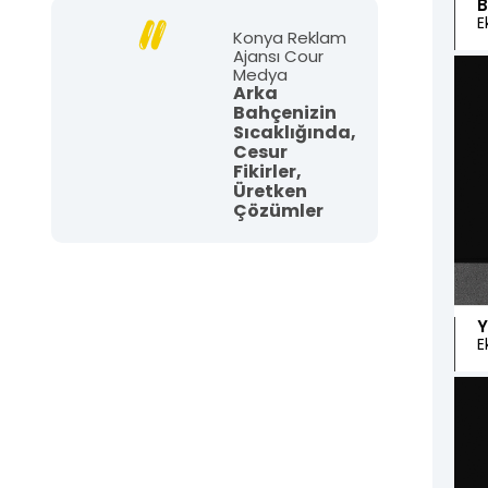
B
Sosyal Medya Yönetimi
SEO ve
E
Optimi
Konya Reklam
Markanızın dijital imajını güçlendirmek için
Ajansı Cour
stratejik sosyal medya planlaması, içerik
Web siten
Medya
üretimi ve reklam yönetimi hizmetleri
sıralarda
Arka
sunuyoruz.
analizi, t
Bahçenizin
hizmetler
SOSYAL MEDYA YöNETIMI
Sıcaklığında,
SEO VE A
Cesur
Fikirler,
Üretken
Çözümler
Sunucu ve Hosting Hizmetleri
Kurumsa
Web sitenizin kesintisiz ve hızlı çalışması
Kurumsal 
için güvenli sunucu altyapısı, yedekleme
e-posta hi
ve hosting hizmetlerini uçtan uca
ve kesinti
sağlıyoruz.
KURUMSAL 
SUNUCU VE HOSTING HIZMETLERI
Y
E