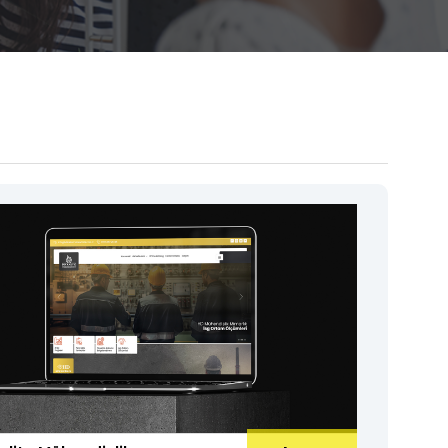
3D Ürün Görselleştirme ve Animasyon
Medya Prodüksiyon
Matbaa ve Baskı Hizmetleri
• Katalog Baskıları
• Broşür ve Menü Baskıları
• Kutu ve Ambalaj Baskıları
• Promosyon Ürün Baskıları
• Kartvizit ve Evrak Baskıları
• Etiket ve Sticker Baskıları
MATBAA VE BASKı HIZMETLERI