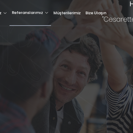
H
Hakkımızda
Referanslarımız
z
Müşterilerimiz
Bize Ulaşın
"Cesarett
Hizmetlerimiz
Müşterilerimiz
Referanslarımız
Tüm Referanslarımız
Blog & Haber
letişim
Özel Web Sitesi