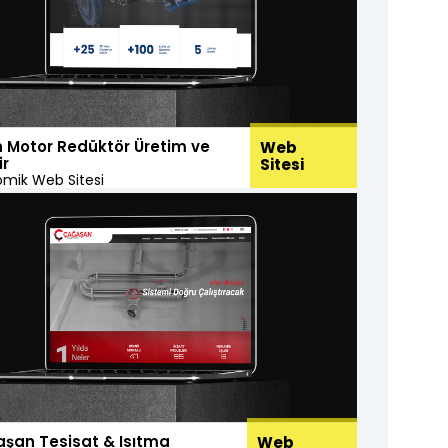
 Motor Redüktör Üretim ve
Web
r
Sitesi
mik Web Sitesi
şan Tesisat & Isıtma
Web