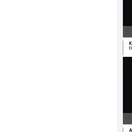
K
E
A