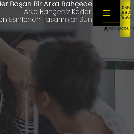
er Başarı Bir Arka Bahçede Başlar
0551
Arka Bahçeniz Kadar Yakınız,
942
9664
en Esinlenen Tasarımlar Sunuyoruz"
info@cour.
Ekonomik Web Sitesi