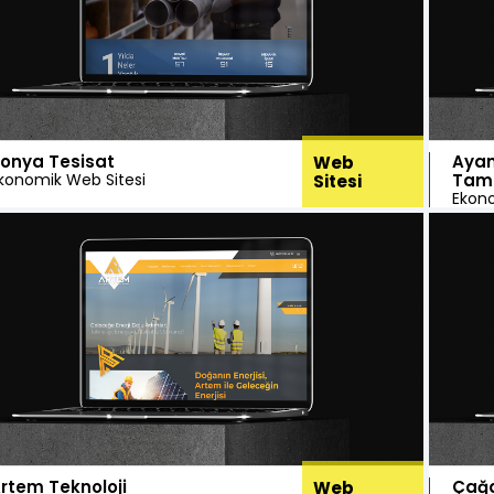
onya Tesisat
Ayan
Web
konomik Web Sitesi
Tami
Sitesi
Ekono
rtem Teknoloji
Çağa
Web