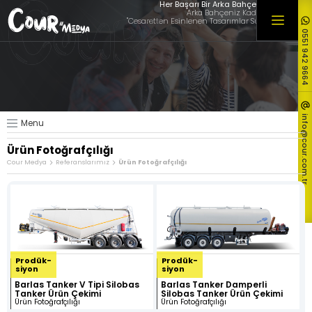
×
Her Başarı Bir Arka Bahçede Başlar
Arka Bahçeniz Kadar Yakınız,
"Cesaretten Esinlenen Tasarımlar Sunuyoruz"
0551 942 9664
Hakkımızda
Hizmetlerimiz
Müşterilerimiz
Referanslarımız
info@cour.com.tr
Menu
Tüm Referanslarımız
Ürün Fotoğrafçılığı
Blog & Haber
Cour Medya
Referanslarımız
Ürün Fotoğrafçılığı
İletişim
Prodük-
Prodük-
siyon
siyon
Barlas Tanker V Tipi Silobas
Barlas Tanker Damperli
Tanker Ürün Çekimi
Silobas Tanker Ürün Çekimi
Logo ve
Özel Web
Ekonomik
Ürün Fotoğrafçılığı
Ürün Fotoğrafçılığı
Kurumsal
Sitesi
Web Sitesi