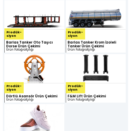
Kimlik
Katalog
Ürün
3D Ürün
Tasarımı
Fotoğrafçılığı
Görselleştirme
ve
Animasyon
Prodük-
Prodük-
siyon
siyon
Barlas Tanker Oto Taşıcı
Barlas Tanker Krom İzoleli
Dorse Ürün Çekimi
Tanker Ürün Çekimi
Ambalaj ve
Stand
Medya
Ürün Fotoğrafçılığı
Ürün Fotoğrafçılığı
Kutu
Tasarımı
Prodüksiyon
Tasarımları
Prodük-
Prodük-
siyon
siyon
Dörtlü Asansör Ürün Çekimi
F&M Lift Ürün Çekimi
Ürün Fotoğrafçılığı
Ürün Fotoğrafçılığı