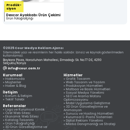
Prodük-
siyon
Dexcor Ayakkabı Ürün Çekimi
Ürün Fotoğrafçılığı
©2025 Cour Medya Reklam Ajansı
Sitemizdeki yazı ve resimlerin her hakkı saklıdır. İzinsiz ve kaynak gösterilmeden
kullanılamaz.
Baykara Plaza, Horozluhan Mahallesi, Elmadağı Sk. No:77 D:E, 42110
Selçuklu/Konya
Grafik Tasarım
Web Tasarım ve
Prodüksiyon
info@cour.com.tr
Yazılım
Hizmetleri
• Logo ve Kurumsal
• Özel Web Sitesi
• Ürün Fotoğrafçılığı
Kurumsal
Kimlik Tasarımı
Hizmetler
» Hakkımızda
» Grafik Tasarım
Tasarımı ve Yazılım
• Tanıtım Filmi
• Katalog Tasarımı
» Müşteriler
» Web Tasarım ve Yazılım
• Ekonomik Web
Üretimi
• Ambalaj ve Kutu
» Haber & Blog
» Prodüksiyon Hizmetleri
Sitesi Tasarımı ve
• Fuar ve Etkinlik
Tasarımları
» Matbaa ve Baskı Hizmetleri
İletişim
Yazılım
» Sosyal Medya Yönetimi
Çekimleri
• Menü ve Broşür
» Konum & İletişim
» SEO ve Arama Motoru
• Domain ve Hosting
• Drone ile Hava
Tasarımı
» Teklif Talebi
Optimizasyonu
Hizmetleri
Çekimleri
• Açık Hava Reklam
» Mobil Uygulama Geliştirme
Referanslar
• Yönetim Paneli
• Stüdyo Çekimleri
Tasarımları
» 3D Ürün Görselleştirme ve
» Logo ve Kurumsal Kimlik
Animasyon
Entegrasyonu
• Kurgu ve Montaj
• Stand ve Sergi
» Özel Web Sitesi
» Sunucu ve Hosting Hizmetleri
• SEO Uyumlu
Hizmetleri
Alanı Tasarımları
» Ekonomik Web Sitesi
» Kurumsal E-Posta Sistemleri
Kodlama
» Katalog Tasarımı
» Dijital Reklam Yönetimi
PRODüKSIYON
GRAFIK TASARıM
» Ürün Fotoğrafçılığı
• Web Güvenlik
» Marka Danışmanlığı ve Strateji
HIZMETLERI
» 3D Ürün Görselleştirme ve
Hizmetleri