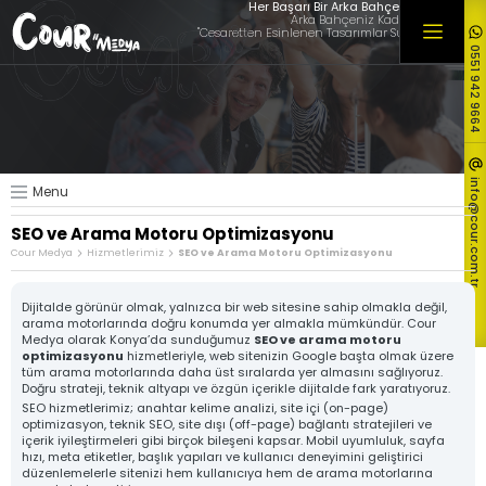
×
Her Başarı Bir Arka Bahçede Başlar
Arka Bahçeniz Kadar Yakınız,
"Cesaretten Esinlenen Tasarımlar Sunuyoruz"
0551 942 9664
Hakkımızda
Hizmetlerimiz
Müşterilerimiz
Referanslarımız
info@cour.com.tr
Menu
Tüm Referanslarımız
SEO ve Arama Motoru Optimizasyonu
Blog & Haber
Cour Medya
Hizmetlerimiz
SEO ve Arama Motoru Optimizasyonu
İletişim
Dijitalde görünür olmak, yalnızca bir web sitesine sahip olmakla değil,
arama motorlarında doğru konumda yer almakla mümkündür. Cour
Medya olarak Konya’da sunduğumuz
SEO ve arama motoru
optimizasyonu
hizmetleriyle, web sitenizin Google başta olmak üzere
tüm arama motorlarında daha üst sıralarda yer almasını sağlıyoruz.
Doğru strateji, teknik altyapı ve özgün içerikle dijitalde fark yaratıyoruz.
SEO hizmetlerimiz; anahtar kelime analizi, site içi (on-page)
optimizasyon, teknik SEO, site dışı (off-page) bağlantı stratejileri ve
içerik iyileştirmeleri gibi birçok bileşeni kapsar. Mobil uyumluluk, sayfa
hızı, meta etiketler, başlık yapıları ve kullanıcı deneyimini geliştirici
Logo ve
Özel Web
Ekonomik
düzenlemelerle sitenizi hem kullanıcıya hem de arama motorlarına
Kurumsal
Sitesi
Web Sitesi