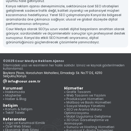
uyumlu hale getiriyoruz.
Kimlik
Konya reklam ajansı deneyimimizle, sektörünüze özel SEO stratejileri
geliştirerek sadece trafik değil, kaliteli ziyaretçi ve potansiyel müşteri
kazanmanızı hedefliyoruz. Yerel SEO çalışmalarıyla Konya’da bölgesel
aramalarda öne çıkmanızı sağlıyor; ulusal ve global düzeyde dijital
Katalog
Ürün
3D Ürün
Tasarımı
Fotoğrafçılığı
Görselleştirme
performansınızı artırıyoruz.
ve
Cour Medya olarak SEO’yu uzun vadeli dijital başarıların anahtarı olarak
Animasyon
görüyor; sürdürülebilir ve ölçümlenebilir sonuçlar için profesyonel destek
sunuyoruz. Konya’da etkili SEO hizmeti arıyorsanız, dijital
görünürlüğünüzü güçlendirecek çözümlerle yanınızdayız.
Ambalaj ve
Stand
Medya
Kutu
Tasarımı
Prodüksiyon
Tasarımları
©2025 Cour Medya Reklam Ajansı
Sitemizdeki yazı ve resimlerin her hakkı saklıdır. İzinsiz ve kaynak gösterilmeden
kullanılamaz.
Baykara Plaza, Horozluhan Mahallesi, Elmadağı Sk. No:77 D:E, 42110
Selçuklu/Konya
info@cour.com.tr
Kurumsal
Hizmetler
» Hakkımızda
» Grafik Tasarım
» Müşteriler
» Web Tasarım ve Yazılım
» Haber & Blog
» Prodüksiyon Hizmetleri
» Matbaa ve Baskı Hizmetleri
İletişim
» Sosyal Medya Yönetimi
» Konum & İletişim
» SEO ve Arama Motoru
» Teklif Talebi
Optimizasyonu
» Mobil Uygulama Geliştirme
Referanslar
» 3D Ürün Görselleştirme ve
» Logo ve Kurumsal Kimlik
Animasyon
» Özel Web Sitesi
» Sunucu ve Hosting Hizmetleri
» Ekonomik Web Sitesi
» Kurumsal E-Posta Sistemleri