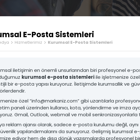
Ürün Fotoğrafçılığı
Stand Tasarımı
umsal E-Posta Sistemleri
edya
Hizmetlerimiz
Kurumsal E-Posta Sistemleri
msal iletişimin en önemli unsurlarından biri profesyonel e-p
duğumuz
kurumsal e-posta sistemleri
ile işletmenize özel 
arım ve Yazılım
Prodüksiyon Hizmetleri
tijli bir e-posta yapısı kuruyoruz. İletişimde kurumsallık ve gü
b Sitesi Tasarımı ve Yazılım
• Ürün Fotoğrafçılığı
örlerdendir.
k Web Sitesi Tasarımı ve Yazılım
• Tanıtım Filmi Üretimi
ve Hosting Hizmetleri
• Fuar ve Etkinlik Çekimleri
tmenize özel “info@markaniz.com” gibi uzantılarla profesyon
 Paneli Entegrasyonu
• Drone ile Hava Çekimleri
tim paneli üzerinden kullanıcı, kota, yönlendirme ve imza ayarl
umlu Kodlama
• Stüdyo Çekimleri
yoruz. Gmail, Outlook, webmail ve mobil senkronizasyonlarla 
enlik Hizmetleri
• Kurgu ve Montaj Hizmetleri
a reklam ajansı olarak, sadece e-posta kurulumu değil, ayn
ıM VE YAZıLıM
PRODüKSIYON HIZMETLERI
üvenlik yapılandırmalarını da sunuyoruz. Gelişmiş kurumsal e-
mize ediyor hem de dışa dönük yazışmalarda profesyonel bir 