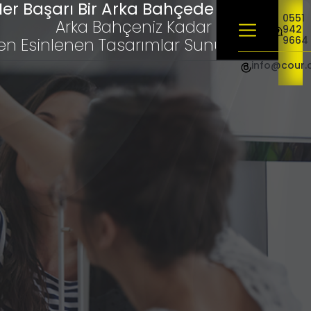
er Başarı Bir Arka Bahçede Başlar
0551
Arka Bahçeniz Kadar Yakınız,
942
9664
en Esinlenen Tasarımlar Sunuyoruz"
info@cour.
Ekonomik Web Sitesi