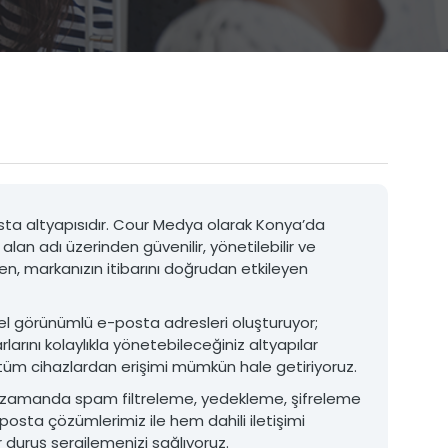
3D Ürün Görselleştirme ve Animasyon
Medya Prodüksiyon
osta altyapısıdır. Cour Medya olarak Konya’da
alan adı üzerinden güvenilir, yönetilebilir ve
Matbaa ve Baskı Hizmetleri
ven, markanızın itibarını doğrudan etkileyen
• Katalog Baskıları
• Broşür ve Menü Baskıları
• Kutu ve Ambalaj Baskıları
el görünümlü e-posta adresleri oluşturuyor;
• Promosyon Ürün Baskıları
arını kolaylıkla yönetebileceğiniz altyapılar
• Kartvizit ve Evrak Baskıları
tüm cihazlardan erişimi mümkün hale getiriyoruz.
• Etiket ve Sticker Baskıları
ı zamanda spam filtreleme, yedekleme, şifreleme
MATBAA VE BASKı HIZMETLERI
posta çözümlerimiz ile hem dahili iletişimi
duruş sergilemenizi sağlıyoruz.