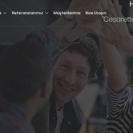
H
Hakkımızda
z
Referanslarımız
Müşterilerimiz
Bize Ulaşın
"Cesarett
Hizmetlerimiz
Müşterilerimiz
Referanslarımız
Tüm Referanslarımız
Blog & Haber
letişim
Özel Web Sitesi