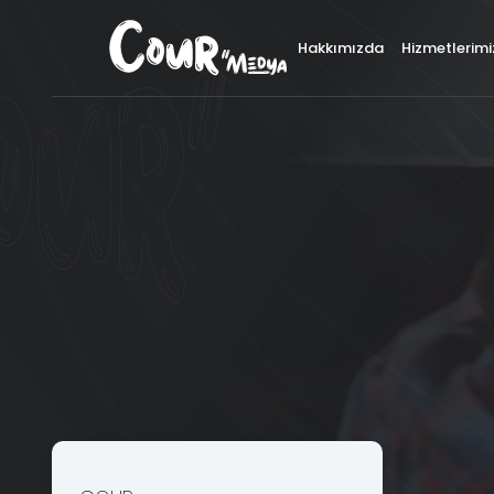
×
Hakkımızda
Hizmetlerimi
İ
Logo ve Kurumsal Kimlik