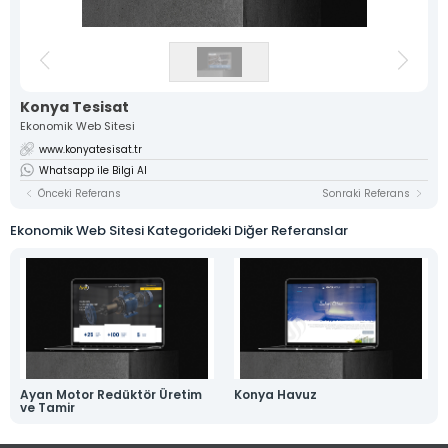
Kimlik
Katalog
Ürün
3D Ürün
Tasarımı
Fotoğrafçılığı
Görselleştirme
ve
Konya Tesisat
Animasyon
Ekonomik Web Sitesi
www.konyatesisat.tr
Ambalaj ve
Stand
Medya
Whatsapp ile Bilgi Al
Kutu
Tasarımı
Prodüksiyon
Önceki Referans
Sonraki Referans
Tasarımları
Ekonomik Web Sitesi Kategorideki Diğer Referanslar
Ayan Motor Redüktör Üretim
Konya Havuz
ve Tamir