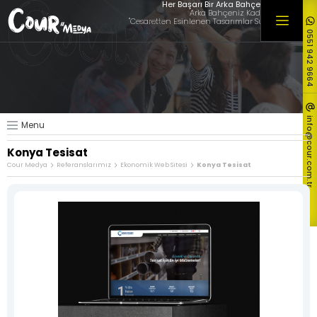
×
Her Başarı Bir Arka Bahçede Başlar
Arka Bahçeniz Kadar Yakınız,
"Cesaretten Esinlenen Tasarımlar Sunuyoruz"
0551 942 9664
Hakkımızda
Hizmetlerimiz
Müşterilerimiz
Referanslarımız
info@cour.com.tr
Menu
Tüm Referanslarımız
Konya Tesisat
Blog & Haber
Cour Medya
Referanslarımız
Ekonomik Web Sitesi
Konya Tesisat
İletişim
Logo ve
Özel Web
Ekonomik
Kurumsal
Sitesi
Web Sitesi