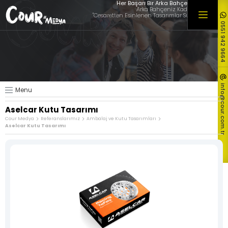
×
Her Başarı Bir Arka Bahçede Başlar
Arka Bahçeniz Kadar Yakınız,
"Cesaretten Esinlenen Tasarımlar Sunuyoruz"
0551 942 9664
Hakkımızda
Hizmetlerimiz
Müşterilerimiz
Referanslarımız
info@cour.com.tr
Menu
Tüm Referanslarımız
Aselcar Kutu Tasarımı
Blog & Haber
Cour Medya
Referanslarımız
Ambalaj ve Kutu Tasarımları
Aselcar Kutu Tasarımı
İletişim
Logo ve
Özel Web
Ekonomik
Kurumsal
Sitesi
Web Sitesi